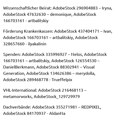
Wissenschaftlicher Beirat: AdobeStock 296904883 – Iryna,
AdobeStock 47632630 – demonique, AdobeStock
166703161 - artbalitskiy
Förderung Krankenkassen: AdobeStock 437404171 – Ivan,
AdobeStock 166703161 – artbalitskiy, AdobeStock
328657660 - ilyakalinin
Spenden: AdobeStock 335996927 – Nelos, AdobeStock
166703161 – artbalitskiy, AdobeStock 126554530 –
DanielBerkmann, AdobeStock 88302941 – Visual
Generation, AdobeStock 134626386 – merydolla,
AdobeStock 289468778 - Trueffelpix
VHL-International: AdobeStock 216468113 –
metamorworks, AdobeStock_129729979
Dachverbände: AdobeStock 355271981 – REDPIXEL,
AdobeStock 84170937 - AldanNa