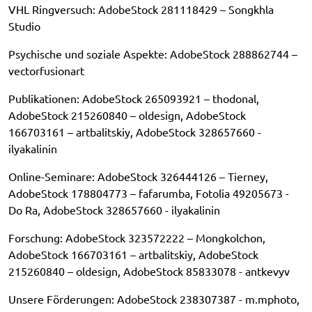
VHL Ringversuch: AdobeStock 281118429 – Songkhla
Studio
Psychische und soziale Aspekte: AdobeStock 288862744 –
vectorfusionart
Publikationen: AdobeStock 265093921 – thodonal,
AdobeStock 215260840 – oldesign, AdobeStock
166703161 – artbalitskiy, AdobeStock 328657660 -
ilyakalinin
Online-Seminare: AdobeStock 326444126 – Tierney,
AdobeStock 178804773 – fafarumba, Fotolia 49205673 -
Do Ra, AdobeStock 328657660 - ilyakalinin
Forschung: AdobeStock 323572222 – Mongkolchon,
AdobeStock 166703161 – artbalitskiy, AdobeStock
215260840 – oldesign, AdobeStock 85833078 - antkevyv
Unsere Förderungen: AdobeStock 238307387 - m.mphoto,