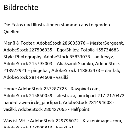
Bildrechte
Die Fotos und Illustrationen stammen aus folgenden
Quellen
Menü & Footer: AdobeStock 286035376 – MasterSergeant,
AdobeStock 227506935 – EgorShilov, Fotolia 155734683 -
Style-Photography, AdobeStock 85833078 – antkevyv,
AdobeStock 215795003 – AliaksandrSiamko, AdobeStock
213972921 – pingebat, AdobeStock 118805473 – dartlab,
AdobeStock 281494608 - vasilki
Home: AdobeStock 237287725 - Rawpixel.com,
AdobeStock 215850059 – alestraza, pinclipart 217-2170472
hand-drawn-circle_pinclipart, AdobeStock 281494608 -
vasilki, AdobeStock 280427065 - Halfpoint
Was ist VHL: AdobeStock 229796072 - Krakenimages.com,
AdobeStock 177009813 - logo3in1,