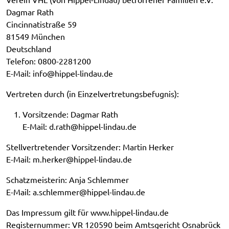
Dagmar Rath
Cincinnatistraße 59
81549 München
Deutschland
Telefon: 0800-2281200
E-Mail:
ed.uadnil-leppih@ofni
Vertreten durch (in Einzelvertretungsbefugnis):
Vorsitzende: Dagmar Rath
E-Mail:
ed.uadnil-leppih@htar.d
Stellvertretender Vorsitzender: Martin Herker
E-Mail:
ed.uadnil-leppih@rekreh.m
Schatzmeisterin: Anja Schlemmer
E-Mail:
ed.uadnil-leppih@remmelhcs.a
Das Impressum gilt für www.hippel-lindau.de
Registernummer: VR 120590 beim Amtsgericht Osnabrück