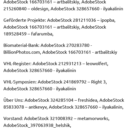
AdobeStock 166703161 – artbalitskiy, AdobeStock
215260840 – oldesign, AdobeStock 328657660 - ilyakalinin
Geförderte Projekte: AdobeStock 281211036 – ipopba,
AdobeStock 166703161 – artbalitskiy, AdobeStock
189528459 – fafarumba,
Biomaterial-Bank: AdobeStock 270283780 -
BillionPhotos.com, AdobeStock 166703161 - artbalitskiy
VHL-Register: AdobeStock 212931213 – leowolfert,
AdobeStock 328657660 - ilyakalinin
VHL-Symposien: AdobeStock 241869792 – Right 3,
AdobeStock 328657660 - ilyakalinin
Über Uns: AdobeStock 324285104 – freshidea, AdobeStock
85833078 – antkevyv, AdobeStock 328657660 – ilyakalinin,
Vorstand: AdobeStock 321008392 – metamorworks,
AdobeStock_397063938_helshik,