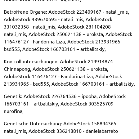
Betroffene Organe: AdobeStock 223409167 - natali_mis,
AdobeStock 439670595 - natali_mis, AdobeStock
331032358 - natali_mis, AdobeStock 281104208 -
natali_mis, AdobeStock 250621138 – uroksta, AdobeStock
116476127 - Fandorina-Liza, AdobeStock 213931965 -
bsd555, AdobeStock 166703161 – artbalitskiy,
Kontrolluntersuchungen: AdobeStock 219914874 –
Chinnapong, AdobeStock 250621138 – uroksta,
AdobeStock 116476127 - Fandorina-Liza, AdobeStock
213931965 - bsd555, AdobeStock 166703161 – artbalitskiy,
Genetik: AdobeStock 226764536 – ipopba, AdobeStock
166703161 – artbalitskiy, AdobeStock 303525709 –
nurofina,
Genetische Untersuchung: AdobeStock 158894365 -
natali_mis, AdobeStock 336218810 - danielabarreto