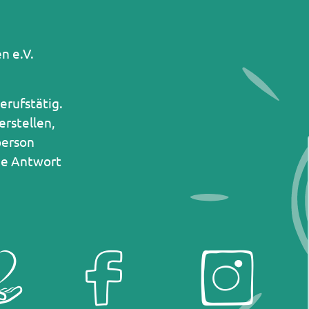
n e.V.
erufstätig.
erstellen,
person
ine Antwort